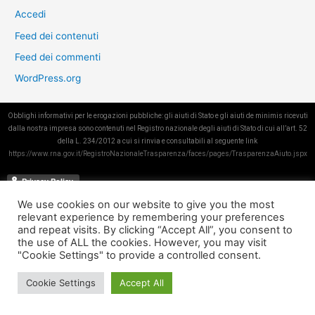
Accedi
Feed dei contenuti
Feed dei commenti
WordPress.org
Obblighi informativi per le erogazioni pubbliche: gli aiuti di Stato e gli aiuti de minimis ricevuti
dalla nostra impresa sono contenuti nel Registro nazionale degli aiuti di Stato di cui all’art. 52
della L. 234/2012 a cui si rinvia e consultabili al seguente link
https://www.rna.gov.it/RegistroNazionaleTrasparenza/faces/pages/TrasparenzaAiuto.jspx
We use cookies on our website to give you the most
relevant experience by remembering your preferences
and repeat visits. By clicking “Accept All”, you consent to
the use of ALL the cookies. However, you may visit
"Cookie Settings" to provide a controlled consent.
Cookie Settings
Accept All