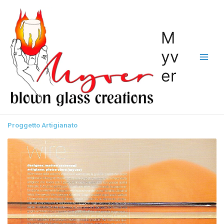
M
yv
er
Proggetto Artigianato